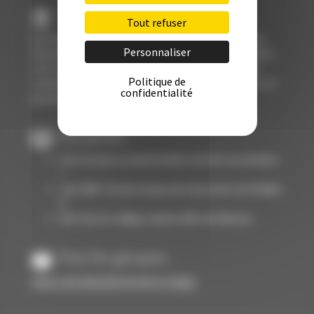
Présentation
Tout refuser
Spécialiste Groupe sur le Pays Basque, le Domaine du
Personnaliser
Pignada à Anglet est un établissement de 110 chambres
situé sur un parc de 4 h. en bordure de forêt avec de
Politique de
nombreuses salles de réunion, équipements sportifs, et
confidentialité
piscine.
Actualités
Une fresque exceptionnelle à l'entrée du domaine
!
Juin 2026 : fin des travaux de rénovation du Pavillon
6
Surf avec le collège Jeanne d'Arc de Moissac
Pour les groupes
Faites-une demande de devis en ligne