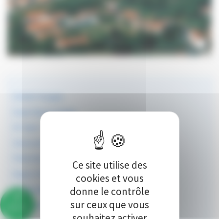
Schmitt Voyages
Stade Nantais Rugby
OC Sport
- Haute Route Pyrénées
Université Pierre et Marie Curie - Paris
Féderation Française Rugby Seven
Ce site utilise des
Angers SCO Football
cookies et vous
112 Voyages
donne le contrôle
sur ceux que vous
Ecole Supérieur de Commerce de Pau
86%
souhaitez activer