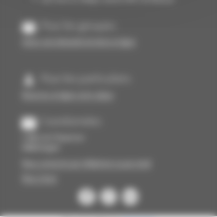
Pour les groupes
Faites-une demande de devis en ligne
Pour les particuliers
Réservez en ligne votre séjour
Coordonnées
1 Allée de l’Empereur
64600 Anglet
Nous contacter par téléphone ou par email
Nous situer