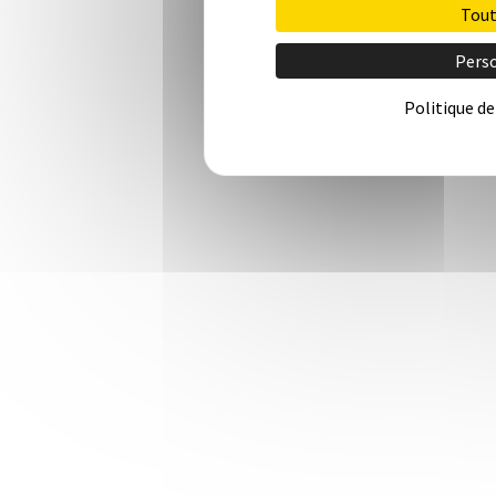
Tout
Perso
Politique de