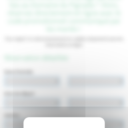
lieu au Domaine du Pignada ? Alors,
réservez directement en ligne avec le
code promotionnel communiqué par
les mariés !
Pour rappel : le code promotionnel est valable uniquement pour les
réservations en ligne
Réservation détaillée
Date d'arrivée
Date de départ
Adultes