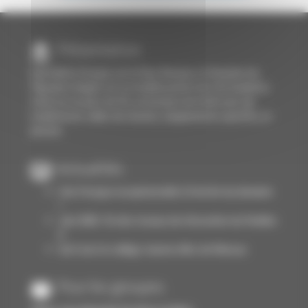
Présentation
Spécialiste Groupe sur le Pays Basque, le Domaine du
Pignada à Anglet est un établissement de 110 chambres
situé sur un parc de 4 h. en bordure de forêt avec de
nombreuses salles de réunion, équipements sportifs, et
piscine.
Actualités
Une fresque exceptionnelle à l'entrée du domaine
!
Juin 2026 : fin des travaux de rénovation du Pavillon
6
Surf avec le collège Jeanne d'Arc de Moissac
Pour les groupes