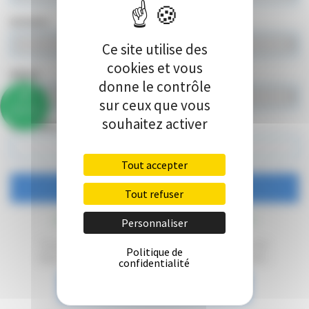
Enfants
Ce site utilise des
cookies et vous
Bébés
donne le contrôle
sur ceux que vous
86%
souhaitez activer
Code offre spéciale / Code tarif (optionnel)
Tout accepter
Tout refuser
Annulation ou modification
Personnaliser
Si vous souhaitez modifier ou annuler une
Politique de
réservation, cliquez sur le bouton ci-après :
confidentialité
Annuler ou modifier votre réservation