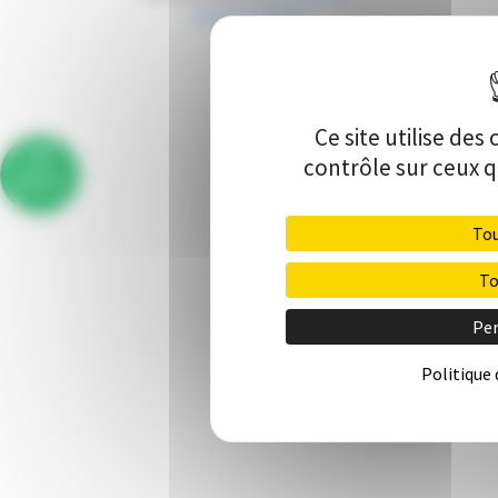
Mention légales
Ce site utilise des
contrôle sur ceux q
86%
Tou
To
Per
Politique 