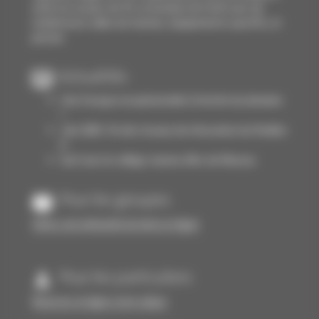
situé sur un parc de 4 h. en bordure de forêt avec de
nombreuses salles de réunion, équipements sportifs, et
piscine.
Actualités
Une fresque exceptionnelle à l'entrée du domaine
!
Juin 2026 : fin des travaux de rénovation du Pavillon
6
Surf avec le collège Jeanne d'Arc de Moissac
Pour les groupes
Faites-une demande de devis en ligne
Pour les particuliers
Réservez en ligne votre séjour