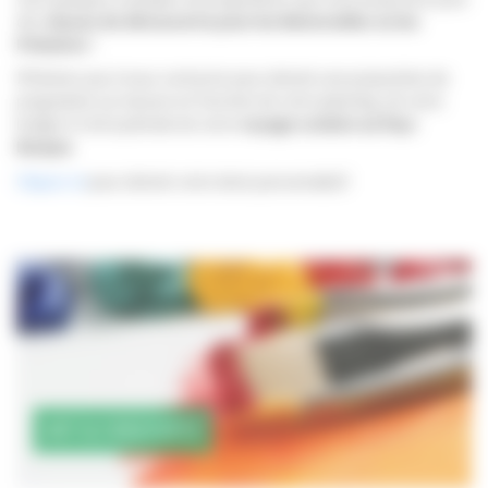
des
classes de découverte pour les Maternelles ou les
Primaires
!
N’hésitez pas à nous contacter pour obtenir une proposition de
programme sur mesure en fonction de votre planning, de votre
budget et de la période de votre
voyage scolaire au Pays
Basque
.
Cliquez-ici
pour obtenir votre devis personnalisé!
ART & CRÉATIVITÉ