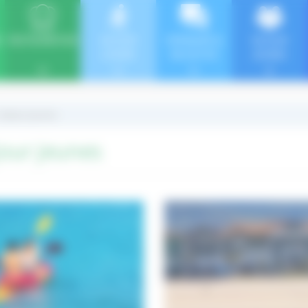
E
RESTAURATION
SÉJOUR
SÉMINAIRE &
SÉJOUR
LOISIRS
INCENTIVE
JEUNES
| séjour jeunes
éjour jeunes