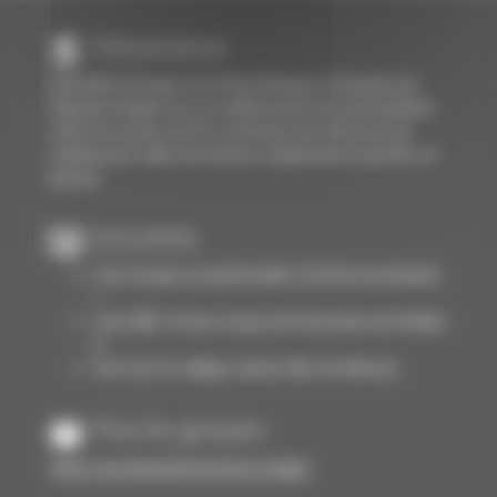
Présentation
Spécialiste Groupe sur le Pays Basque, le Domaine du
Pignada à Anglet est un établissement de 110 chambres
situé sur un parc de 4 h. en bordure de forêt avec de
nombreuses salles de réunion, équipements sportifs, et
piscine.
Actualités
Une fresque exceptionnelle à l'entrée du domaine
!
Juin 2026 : fin des travaux de rénovation du Pavillon
6
Surf avec le collège Jeanne d'Arc de Moissac
Pour les groupes
Faites-une demande de devis en ligne