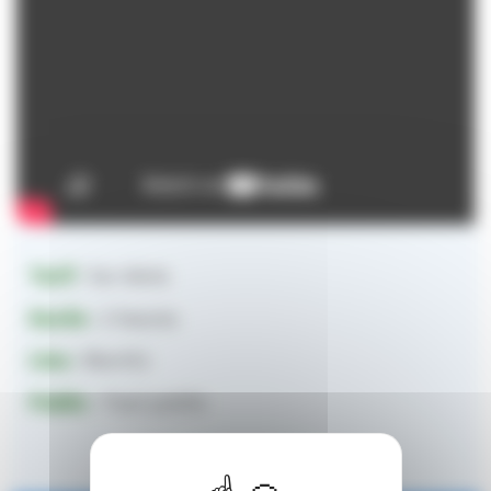
Tarif
: Sur devis
Durée
: 2 heures
Lieu
: Biarritz
Public
: Tout public