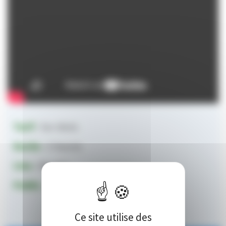
Tarif
: Sur devis
Durée
: 2 heures
Lieu
: Biarritz
Public
: Tout public
Ce site utilise des