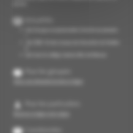
piscine.
Actualités
Une fresque exceptionnelle à l'entrée du domaine
!
Juin 2026 : fin des travaux de rénovation du Pavillon
6
Surf avec le collège Jeanne d'Arc de Moissac
Pour les groupes
Faites-une demande de devis en ligne
Pour les particuliers
Réservez en ligne votre séjour
Coordonnées